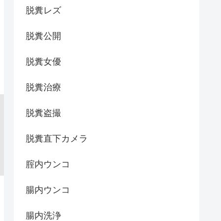
脱糞レズ
脱糞公開
脱糞女優
脱糞治療
脱糞盗撮
脱糞直下カメラ
腟内ウンコ
腸内ウンコ
腸内洗浄