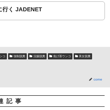
行く JADENET
ンコ
強制脱糞
浣腸脱糞
焦げ茶ウンコ
美女脱糞
come
連記事