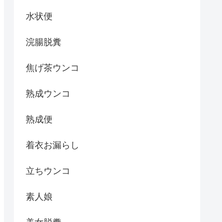
水状便
浣腸脱糞
焦げ茶ウンコ
熟成ウンコ
熟成便
着衣お漏らし
立ちウンコ
素人娘