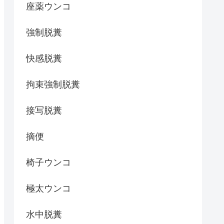
座薬ウンコ
強制脱糞
快感脱糞
拘束強制脱糞
接写脱糞
摘便
椅子ウンコ
極太ウンコ
水中脱糞