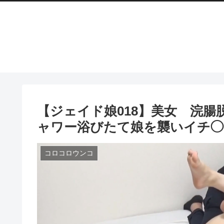
【ジェイド娘018】美女 浣
ャワー浴びたて娘を襲いイチ◯
コロコロウンコ