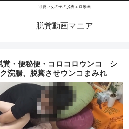
可愛い女の子の脱糞エロ動画
脱糞動画マニア
腸脱糞・便秘便・コロコロウンコ シ
ク浣腸、脱糞させウンコまみれ