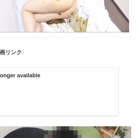
画リンク
longer available