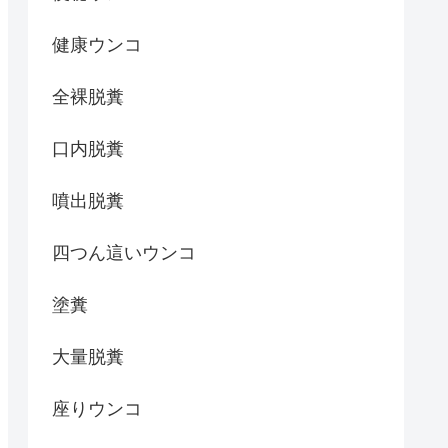
健康ウンコ
全裸脱糞
口内脱糞
噴出脱糞
四つん這いウンコ
塗糞
大量脱糞
座りウンコ