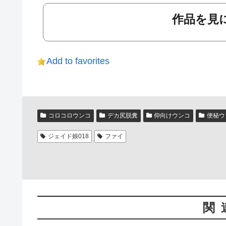
作品を見に
Add to favorites
コロコロウンコ
デカ尻脱糞
仰向けウンコ
便秘ウ
ジェイド娘018
ファイ
関