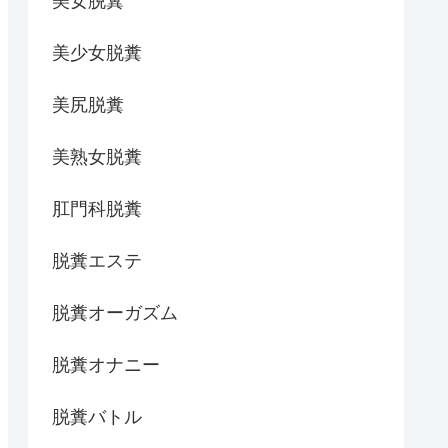
美女脱糞
美少女脱糞
美尻脱糞
美熟女脱糞
肛門科脱糞
脱糞エステ
脱糞オーガズム
脱糞オナニー
脱糞バトル