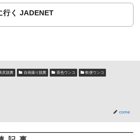
行く JADENET
美尻脱糞
自画撮り脱糞
茶色ウンコ
軟便ウンコ
come
連記事