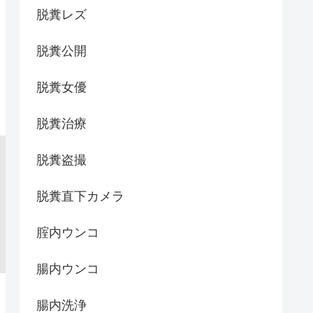
脱糞レズ
脱糞公開
脱糞女優
脱糞治療
脱糞盗撮
脱糞直下カメラ
腟内ウンコ
腸内ウンコ
腸内洗浄