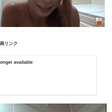
画リンク
longer available