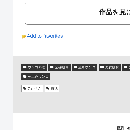
作品を見に
Add to favorites
ウンコ料理
全裸脱糞
立ちウンコ
美女脱糞
黄土色ウンコ
みかさん
自我
関