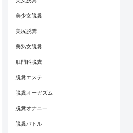
美女脱糞
美少女脱糞
美尻脱糞
美熟女脱糞
肛門科脱糞
脱糞エステ
脱糞オーガズム
脱糞オナニー
脱糞バトル