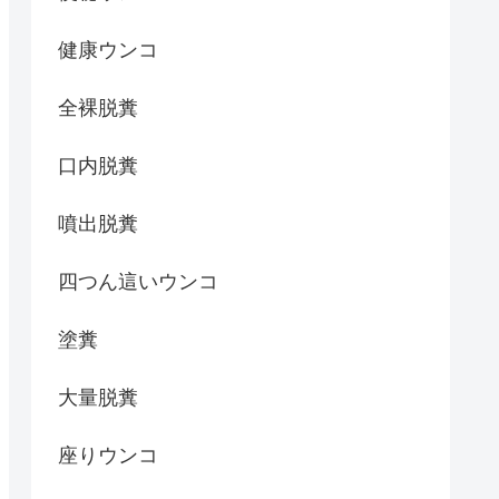
健康ウンコ
全裸脱糞
口内脱糞
噴出脱糞
四つん這いウンコ
塗糞
大量脱糞
座りウンコ