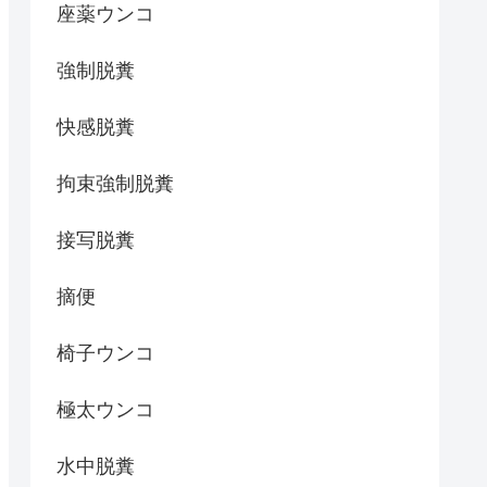
座薬ウンコ
強制脱糞
快感脱糞
拘束強制脱糞
接写脱糞
摘便
椅子ウンコ
極太ウンコ
水中脱糞