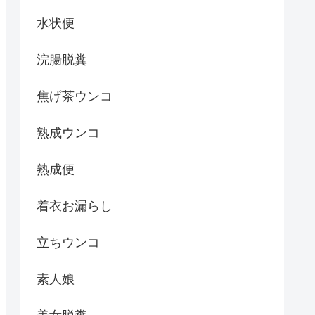
水状便
浣腸脱糞
焦げ茶ウンコ
熟成ウンコ
熟成便
着衣お漏らし
立ちウンコ
素人娘