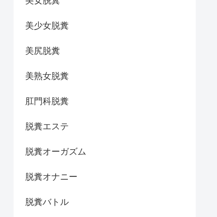
美女脱糞
美少女脱糞
美尻脱糞
美熟女脱糞
肛門科脱糞
脱糞エステ
脱糞オーガズム
脱糞オナニー
脱糞バトル