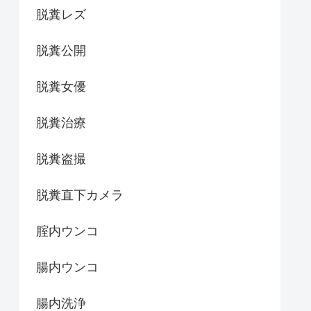
脱糞レズ
脱糞公開
脱糞女優
脱糞治療
脱糞盗撮
脱糞直下カメラ
腟内ウンコ
腸内ウンコ
腸内洗浄