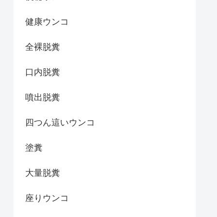
健康ウンコ
全裸脱糞
口内脱糞
噴出脱糞
四つん這いウンコ
塗糞
大量脱糞
座りウンコ