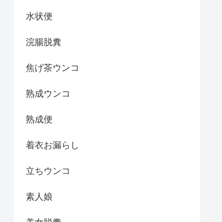
水状便
浣腸脱糞
焦げ茶ウンコ
熟成ウンコ
熟成便
着衣お漏らし
立ちウンコ
素人娘