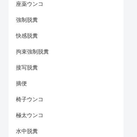
座薬ウンコ
強制脱糞
快感脱糞
拘束強制脱糞
接写脱糞
摘便
椅子ウンコ
極太ウンコ
水中脱糞