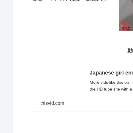
動
Japanese girl en
More vids like this on
the HD tube site with a 
thisvid.com