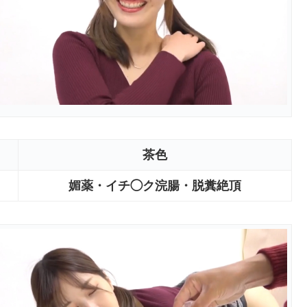
茶色
媚薬・イチ◯ク浣腸・脱糞絶頂