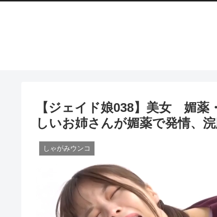
【ジェイド娘038】美女 媚
しいお姉さんが媚薬で発情、浣
しゃがみウンコ