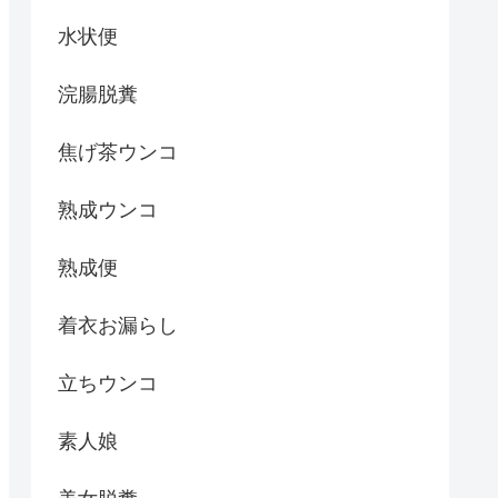
水状便
浣腸脱糞
焦げ茶ウンコ
熟成ウンコ
熟成便
着衣お漏らし
立ちウンコ
素人娘