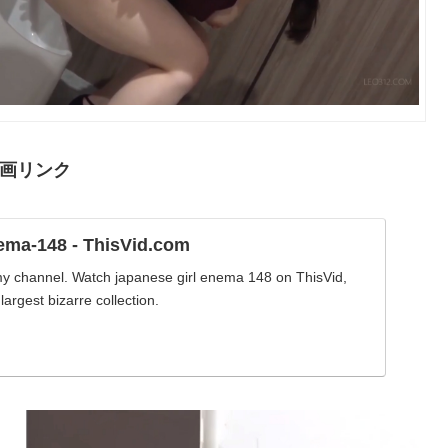
画リンク
ema-148 - ThisVid.com
 my channel. Watch japanese girl enema 148 on ThisVid,
largest bizarre collection.