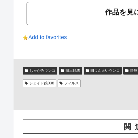
作品を見に
Add to favorites
しゃがみウンコ
噴出脱糞
四つん這いウンコ
快感
ジェイド娘038
フィルス
関