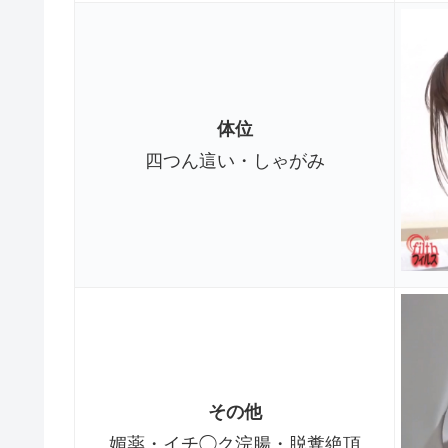
体位
四つん這い・しゃがみ
その他
媚薬・イチ◯ク浣腸・脱糞絶頂