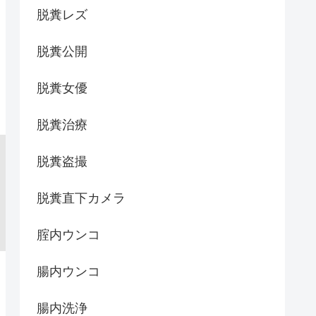
脱糞レズ
脱糞公開
脱糞女優
脱糞治療
脱糞盗撮
脱糞直下カメラ
腟内ウンコ
腸内ウンコ
腸内洗浄