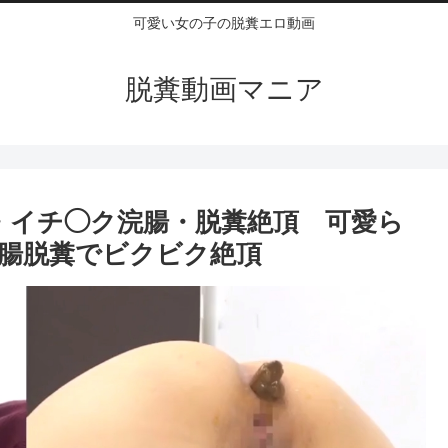
可愛い女の子の脱糞エロ動画
脱糞動画マニア
薬・イチ◯ク浣腸・脱糞絶頂 可愛ら
腸脱糞でビクビク絶頂