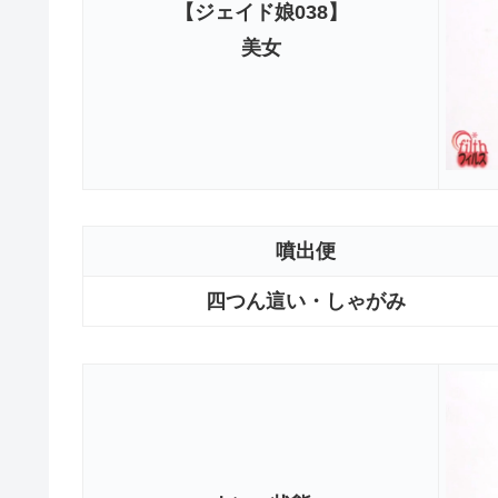
【ジェイド娘038】
美女
噴出便
四つん這い・しゃがみ