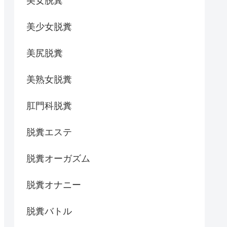
美女脱糞
美少女脱糞
美尻脱糞
美熟女脱糞
肛門科脱糞
脱糞エステ
脱糞オーガズム
脱糞オナニー
脱糞バトル