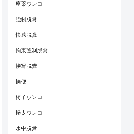
座薬ウンコ
強制脱糞
快感脱糞
拘束強制脱糞
接写脱糞
摘便
椅子ウンコ
極太ウンコ
水中脱糞