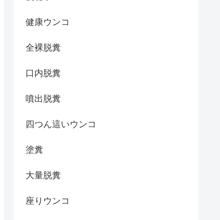
健康ウンコ
全裸脱糞
口内脱糞
噴出脱糞
四つん這いウンコ
塗糞
大量脱糞
座りウンコ