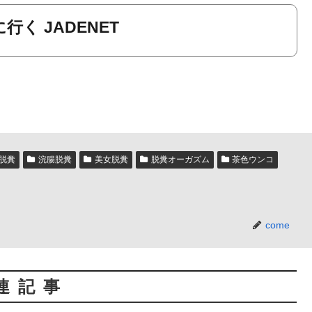
行く JADENET
脱糞
浣腸脱糞
美女脱糞
脱糞オーガズム
茶色ウンコ
come
連記事