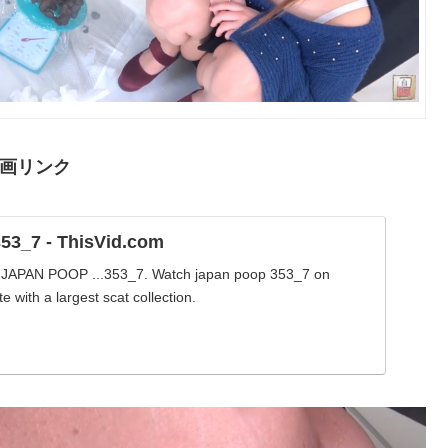
画リンク
53_7 - ThisVid.com
JAPAN POOP ...353_7. Watch japan poop 353_7 on
e with a largest scat collection.