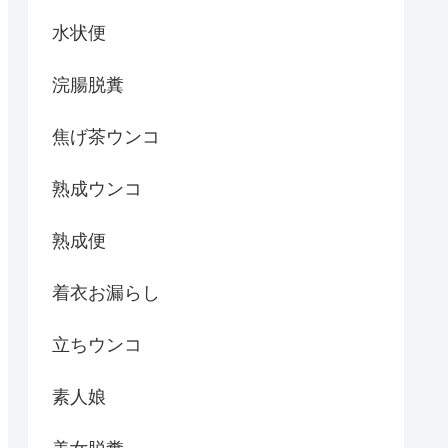
水状便
浣腸脱糞
焦げ茶ウンコ
熟成ウンコ
熟成便
着衣お漏らし
立ちウンコ
素人娘