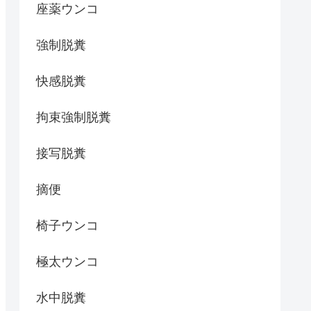
座薬ウンコ
強制脱糞
快感脱糞
拘束強制脱糞
接写脱糞
摘便
椅子ウンコ
極太ウンコ
水中脱糞