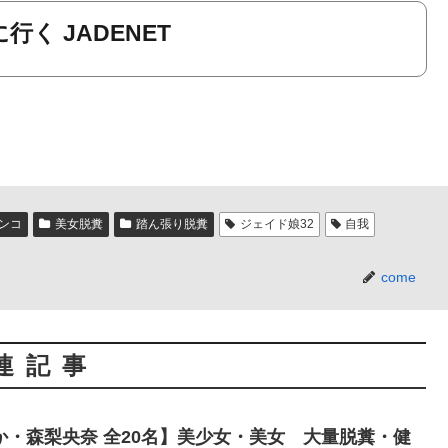
行く JADENET
ンコ
美女脱糞
踏ん張り脱糞
ジェイド娘32
自我
come
連記事
・森梨央奈 全20名】美少女・美女 大量脱糞・健