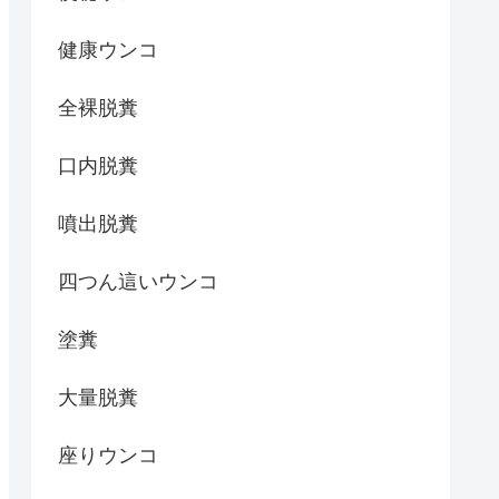
健康ウンコ
全裸脱糞
口内脱糞
噴出脱糞
四つん這いウンコ
塗糞
大量脱糞
座りウンコ