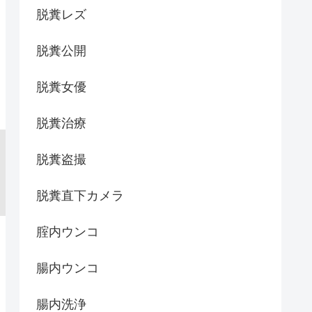
脱糞レズ
脱糞公開
脱糞女優
脱糞治療
脱糞盗撮
脱糞直下カメラ
腟内ウンコ
腸内ウンコ
腸内洗浄