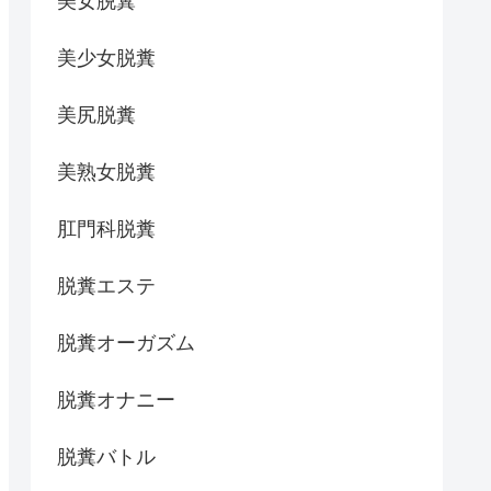
美女脱糞
美少女脱糞
美尻脱糞
美熟女脱糞
肛門科脱糞
脱糞エステ
脱糞オーガズム
脱糞オナニー
脱糞バトル