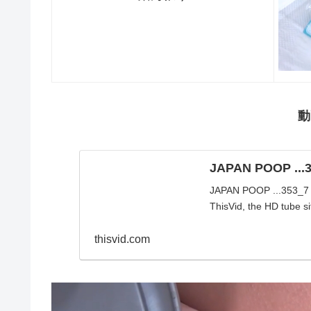
動
JAPAN POOP ...3
JAPAN POOP ...353_7 
ThisVid, the HD tube sit
thisvid.com