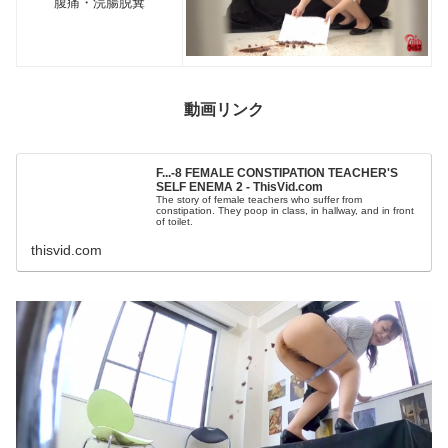
腹痛・浣腸脱糞
動画リンク
F...-8 FEMALE CONSTIPATION TEACHER'S
SELF ENEMA 2 - ThisVid.com
The story of female teachers who suffer from
constipation. They poop in class, in hallway, and in front
of toilet.
thisvid.com