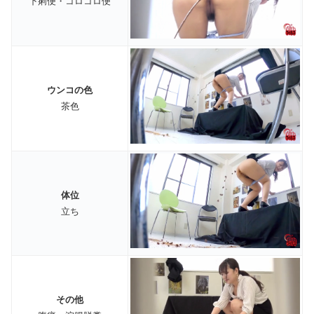
下痢便・コロコロ便
ウンコの色
茶色
体位
立ち
その他