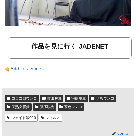
作品を見に行く JADENET
Add to favorites
コロコロウンコ
噴出脱糞
浣腸脱糞
立ちウンコ
美熟女脱糞
腹痛脱糞
茶色ウンコ
ジェイド娘066
フィルス
come