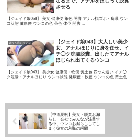
なるまで、アナルをほじって脱糞
させる
【ジェイド娘058】 美女 健康便 茶色 開脚 アナル指ズボ・痴漢 ウン
コ状態 健康便 ウンコの色 茶色 体位 開脚 ...
【ジェイド娘043】大人しい美少
四つん這いウンコ
女、アナルほじりに身を任せ、イ
チ◯ク浣腸脱糞、出したてアナル
ほじられ出てくるウンコ
【ジェイド娘043】 美少女 健康便・軟便 黄土色 四つん這い イチ◯
ク浣腸・アナルほじり ウンコ状態 健康便・軟便 ウンコの色 黄土色
...
【中道夏帆】美女・脱糞お漏
らし 会社でみんなが注目す
る中、ウンコお漏らししてし
まう彼女の羞恥の瞬間