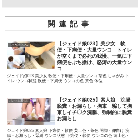
関連記事
【ジェイド娘023】美少女 軟
しゃがみウンコ
便・下痢便・大量ウンコ トイレ
が空くまで必死の我慢、一気に下
痢便をぶち撒け、怒涛の大量ウン
コ
ジェイド娘023 美少女 軟便・下痢便・大量ウンコ 茶色 しゃがみ ト
イレ ウンコ状態 軟便・下痢便 ウンコの色 茶色 体位...
【ジェイド娘025】素人娘 浣腸
パンツお漏らし
脱糞・お漏らし・拘束 騙して拘
束しイチ◯ク浣腸、強制的に脱糞
お漏らし
ジェイド娘025 素人娘 下痢便・軟便 黄土色・茶色 開脚・仰向け 浣
腸・お漏らし・緊縛 ウンコ状態 下痢便・軟便 ウンコの色 黄土色・