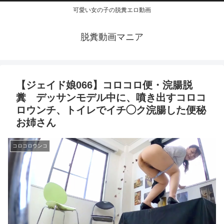
可愛い女の子の脱糞エロ動画
脱糞動画マニア
【ジェイド娘066】コロコロ便・浣腸脱
糞 デッサンモデル中に、噴き出すコロコ
ロウンチ、トイレでイチ◯ク浣腸した便秘
お姉さん
コロコロウンコ