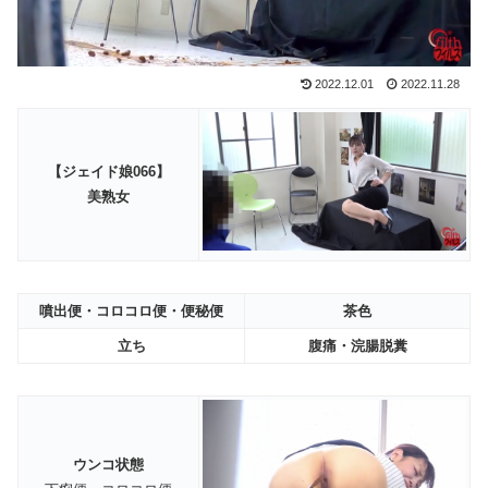
2022.12.01
2022.11.28
【ジェイド娘066】
美熟女
噴出便・コロコロ便・便秘便
茶色
立ち
腹痛・浣腸脱糞
ウンコ状態