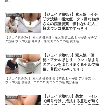
茶...
【ジェイド娘057】素人娘 イチ
しゃがみウンコ
◯ク浣腸・極太便 タレ目なお姉
さんの浣腸脱糞、慣れない注入、
極太ウンコ脱糞ですっきり
【ジェイド娘057】 素人娘 健康便・極太便 黄土色 しゃがみ イチ◯
ク浣腸 ウンコ状態 健康便・極太便 ウンコの色 黄土色 ...
【ジェイド娘055】素人娘 便
コロコロウンコ
秘・アナルほじり ウンコ詰まり
のアナルをほじりまくるセルフ摘
便、普段からやってそう
【ジェイド娘055】 素人娘 便秘便 焦げ茶色 しゃがみ アナルほじり
ウンコ状態 便秘便・コロコロ便 ウンコの色 焦げ茶色 ...
【ジェイド娘058】美女 トイレ
健康ウンコ
で縛り付け、抵抗する意思が無く