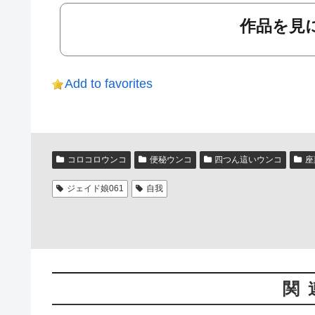
作品を見に
Add to favorites
コロコロウンコ
便秘ウンコ
四つん這いウンコ
座
ジェイド娘061
自我
関