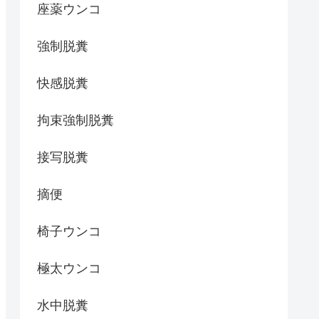
座薬ウンコ
強制脱糞
快感脱糞
拘束強制脱糞
接写脱糞
摘便
椅子ウンコ
極太ウンコ
水中脱糞