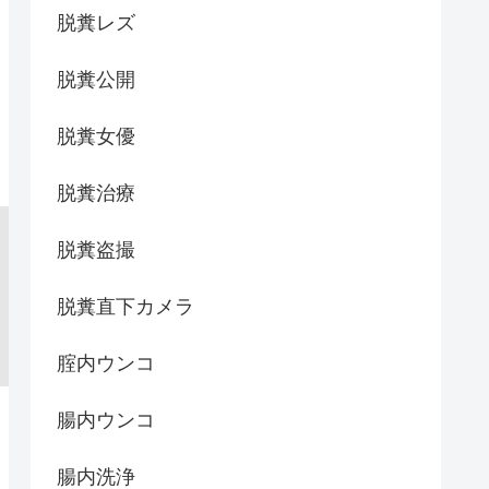
脱糞レズ
脱糞公開
脱糞女優
脱糞治療
脱糞盗撮
脱糞直下カメラ
腟内ウンコ
腸内ウンコ
腸内洗浄