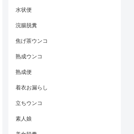
水状便
浣腸脱糞
焦げ茶ウンコ
熟成ウンコ
熟成便
着衣お漏らし
立ちウンコ
素人娘