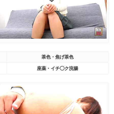
茶色・焦げ茶色
座薬・イチ◯ク浣腸