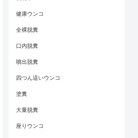
健康ウンコ
全裸脱糞
口内脱糞
噴出脱糞
四つん這いウンコ
塗糞
大量脱糞
座りウンコ