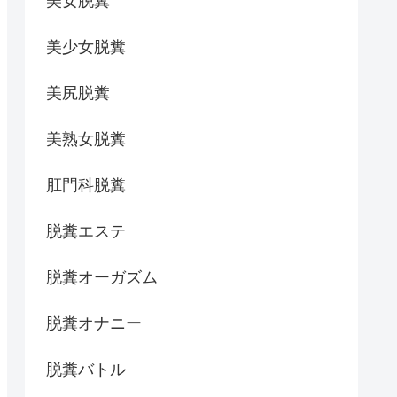
美女脱糞
美少女脱糞
美尻脱糞
美熟女脱糞
肛門科脱糞
脱糞エステ
脱糞オーガズム
脱糞オナニー
脱糞バトル