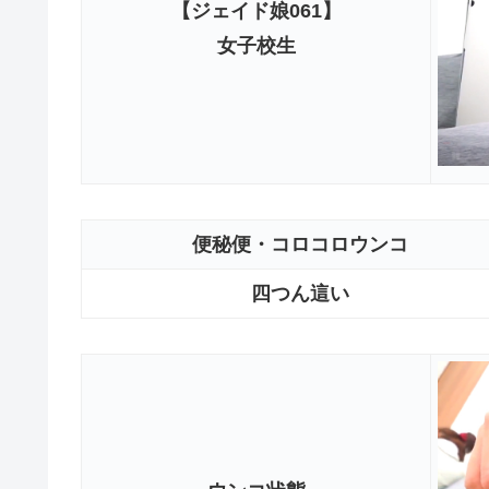
【ジェイド娘061】
女子校生
便秘便・コロコロウンコ
四つん這い