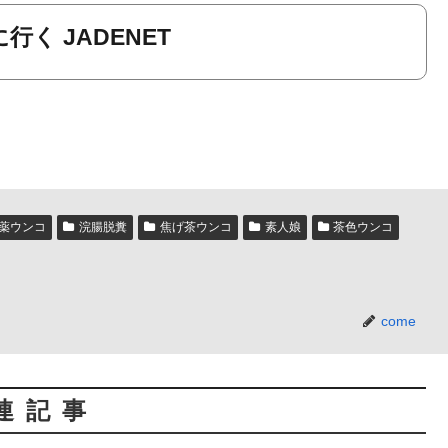
行く JADENET
薬ウンコ
浣腸脱糞
焦げ茶ウンコ
素人娘
茶色ウンコ
come
連記事