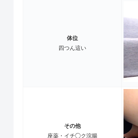
体位
四つん這い
その他
座薬・イチ◯ク浣腸