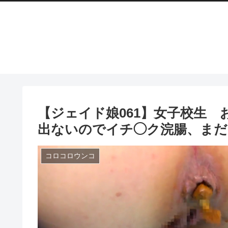
【ジェイド娘061】女子校生
出ないのでイチ◯ク浣腸、ま
コロコロウンコ