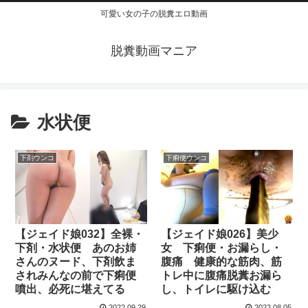
可愛い女の子の脱糞エロ動画
脱糞動画マニア
水状便
下剤ウンコ
下痢便ウンコ
【ジェイド娘032】全裸・
【ジェイド娘026】美少
下剤・水状便 あのお姉
女 下痢便・お漏らし・
さんのヌード、下剤飲ま
腹痛 健康的な筋肉、筋
されみんなの前で下痢便
トレ中に腹痛脱糞お漏ら
噴出、必死に堪えてる
し、トイレに駆け込む
2022.09.29
2022.08.05