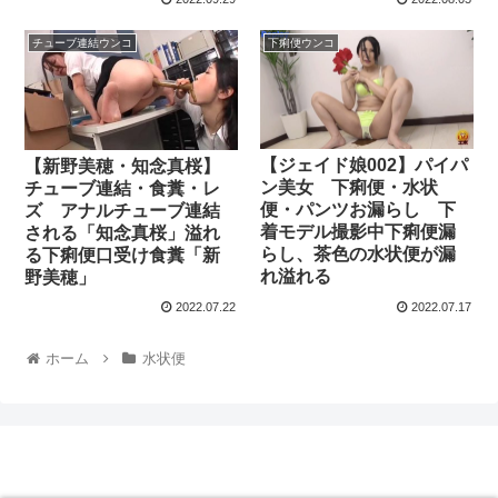
チューブ連結ウンコ
下痢便ウンコ
【ジェイド娘002】パイパ
【新野美穂・知念真桜】
ン美女 下痢便・水状
チューブ連結・食糞・レ
便・パンツお漏らし 下
ズ アナルチューブ連結
着モデル撮影中下痢便漏
される「知念真桜」溢れ
らし、茶色の水状便が漏
る下痢便口受け食糞「新
れ溢れる
野美穂」
2022.07.22
2022.07.17
ホーム
水状便
脱糞動画マニア